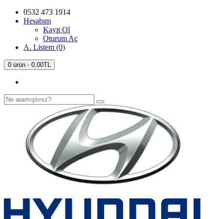
0532 473 1914
Hesabım
Kayıt Ol
Oturum Aç
A. Listem (0)
0 ürün - 0,00TL