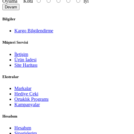
Oylama
Kötü
İyi
Devam
Bilgiler
Kargo Bilgilendirme
Müşteri Servisi
İletişim
Ürün İadesi
Site Haritası
Ekstralar
Markalar
Hediye Çeki
Ortaklık Programı
Kampanyalar
Hesabım
Hesabım
Siparişlerim