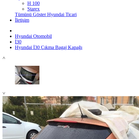
H 100
Starex
Tümünü Göster Hyundai Ticari
İletişim
Hyundai Otomobil
İ30
Hyundai İ30 Çıkma Bagaj Kapağı
˄
˅