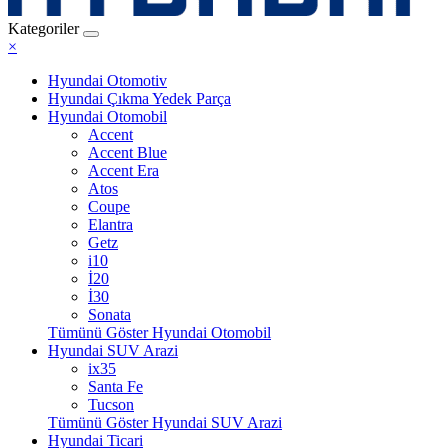
Kategoriler
×
Hyundai Otomotiv
Hyundai Çıkma Yedek Parça
Hyundai Otomobil
Accent
Accent Blue
Accent Era
Atos
Coupe
Elantra
Getz
i10
İ20
İ30
Sonata
Tümünü Göster Hyundai Otomobil
Hyundai SUV Arazi
ix35
Santa Fe
Tucson
Tümünü Göster Hyundai SUV Arazi
Hyundai Ticari