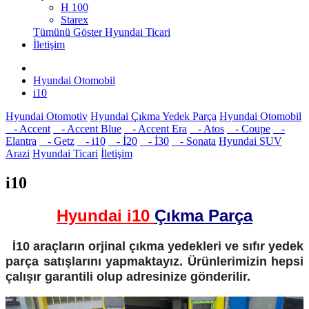
H 100
Starex
Tümünü Göster Hyundai Ticari
İletişim
Hyundai Otomobil
i10
Hyundai Otomotiv
Hyundai Çıkma Yedek Parça
Hyundai Otomobil
- Accent
- Accent Blue
- Accent Era
- Atos
- Coupe
-
Elantra
- Getz
- i10
- İ20
- İ30
- Sonata
Hyundai SUV
Arazi
Hyundai Ticari
İletişim
i10
Hyundai i10
Çıkma Parça
İ10 araçların orjinal çıkma yedekleri ve sıfır yedek
parça satışlarını yapmaktayız. Ürünlerimizin hepsi
çalışır garantili olup adresinize gönderilir.