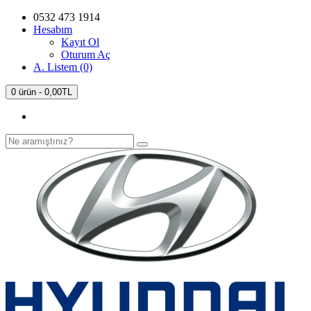
0532 473 1914
Hesabım
Kayıt Ol
Oturum Aç
A. Listem (0)
0 ürün - 0,00TL