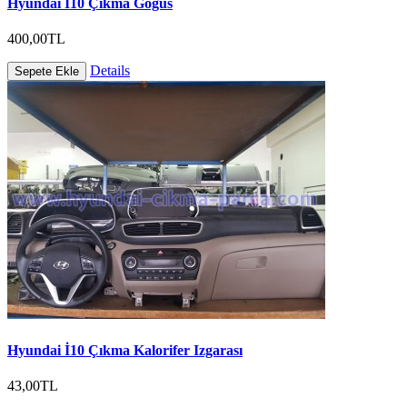
Hyundai İ10 Çıkma Göğüs
400,00TL
Details
Sepete Ekle
Hyundai İ10 Çıkma Kalorifer Izgarası
43,00TL