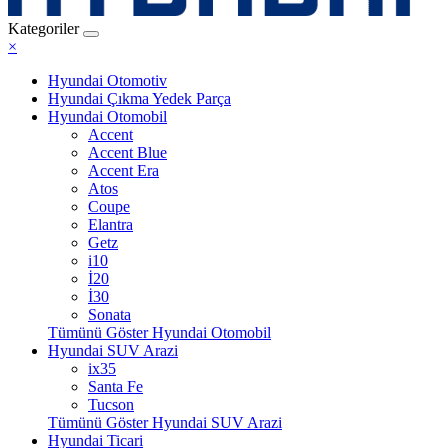
Kategoriler
×
Hyundai Otomotiv
Hyundai Çıkma Yedek Parça
Hyundai Otomobil
Accent
Accent Blue
Accent Era
Atos
Coupe
Elantra
Getz
i10
İ20
İ30
Sonata
Tümünü Göster Hyundai Otomobil
Hyundai SUV Arazi
ix35
Santa Fe
Tucson
Tümünü Göster Hyundai SUV Arazi
Hyundai Ticari