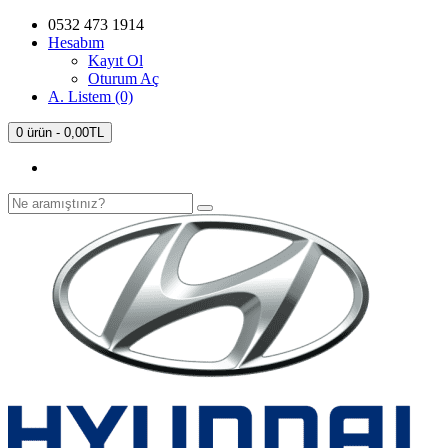
0532 473 1914
Hesabım
Kayıt Ol
Oturum Aç
A. Listem (0)
0 ürün - 0,00TL