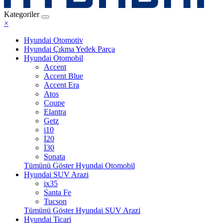
Kategoriler
×
Hyundai Otomotiv
Hyundai Çıkma Yedek Parça
Hyundai Otomobil
Accent
Accent Blue
Accent Era
Atos
Coupe
Elantra
Getz
i10
İ20
İ30
Sonata
Tümünü Göster Hyundai Otomobil
Hyundai SUV Arazi
ix35
Santa Fe
Tucson
Tümünü Göster Hyundai SUV Arazi
Hyundai Ticari