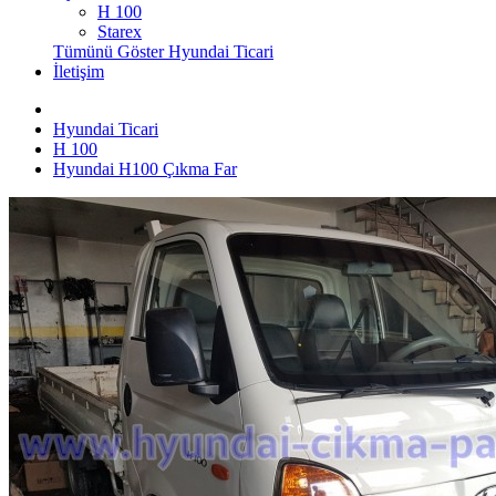
H 100
Starex
Tümünü Göster Hyundai Ticari
İletişim
Hyundai Ticari
H 100
Hyundai H100 Çıkma Far