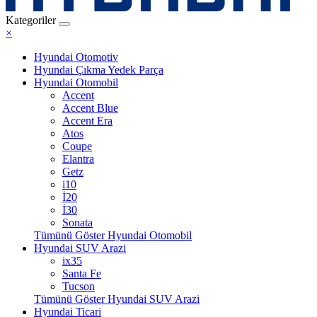
Kategoriler
×
Hyundai Otomotiv
Hyundai Çıkma Yedek Parça
Hyundai Otomobil
Accent
Accent Blue
Accent Era
Atos
Coupe
Elantra
Getz
i10
İ20
İ30
Sonata
Tümünü Göster Hyundai Otomobil
Hyundai SUV Arazi
ix35
Santa Fe
Tucson
Tümünü Göster Hyundai SUV Arazi
Hyundai Ticari