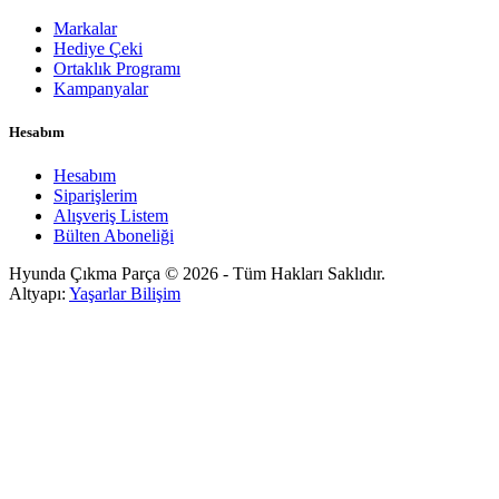
Markalar
Hediye Çeki
Ortaklık Programı
Kampanyalar
Hesabım
Hesabım
Siparişlerim
Alışveriş Listem
Bülten Aboneliği
Hyunda Çıkma Parça © 2026 - Tüm Hakları Saklıdır.
Altyapı:
Yaşarlar Bilişim