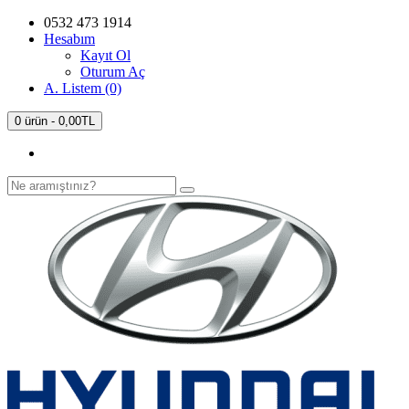
0532 473 1914
Hesabım
Kayıt Ol
Oturum Aç
A. Listem (0)
0 ürün - 0,00TL