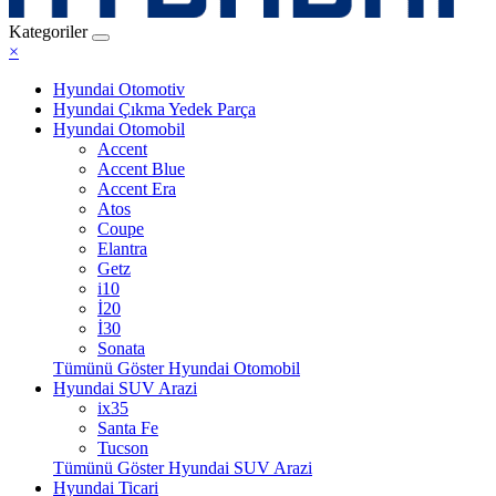
Kategoriler
×
Hyundai Otomotiv
Hyundai Çıkma Yedek Parça
Hyundai Otomobil
Accent
Accent Blue
Accent Era
Atos
Coupe
Elantra
Getz
i10
İ20
İ30
Sonata
Tümünü Göster Hyundai Otomobil
Hyundai SUV Arazi
ix35
Santa Fe
Tucson
Tümünü Göster Hyundai SUV Arazi
Hyundai Ticari